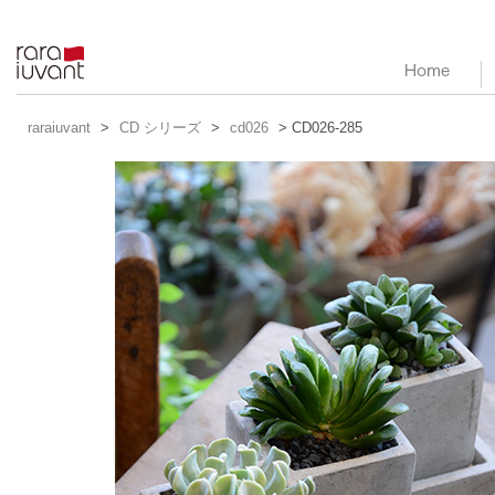
raraiuvant
raraiuvant
>
CD シリーズ
>
cd026
> CD026-285