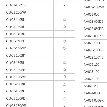
NA019-150BW
CL001-250GR
-
NA019-150WB
CL001-250WP
-
NA021-080
CL003-140BK
◎
NA022-080BB
CL003-140BL
◎
NA022-080PG
CL003-140BR
-
NA022-080YB
CL003-140PB
◎
NA022-100BB
CL003-140WP
◎
NA022-100PG
CL003-180BK
○
NA022-100YB
CL003-180BL
◎
NA023-100
CL003-180PB
◎
NA023-120
CL003-180WP
◎
NA023-150
CL003-230BK
△
NA023-200
CL003-230BL
×
NA024-080BL
CL003-230PB
△
NA024-080GR
CL003-230WP
○