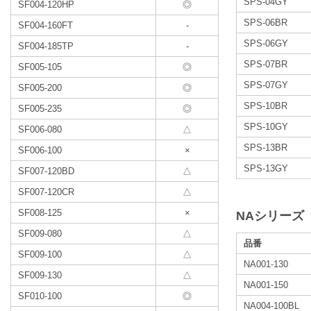
SPS-04GY
SF004-120HP
◎
SPS-06BR
SF004-160FT
-
SPS-06GY
SF004-185TP
-
SPS-07BR
SF005-105
◎
SPS-07GY
SF005-200
◎
SPS-10BR
SF005-235
◎
SPS-10GY
SF006-080
△
SPS-13BR
SF006-100
×
SPS-13GY
SF007-120BD
△
SF007-120CR
△
SF008-125
×
NAシリーズ
SF009-080
△
品番
SF009-100
△
NA001-130
SF009-130
△
NA001-150
SF010-100
◎
NA004-100BL