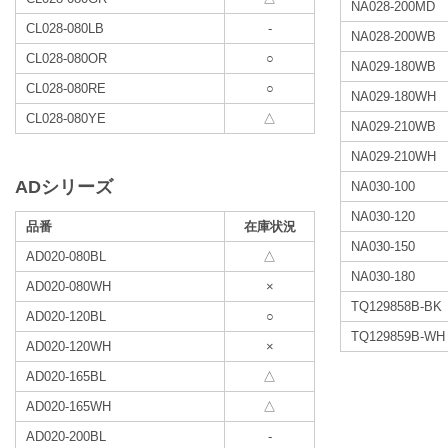
NA028-200MD
CL028-080LB
-
NA028-200WB
CL028-080OR
○
NA029-180WB
CL028-080RE
○
NA029-180WH
CL028-080YE
△
NA029-210WB
NA029-210WH
ADシリーズ
NA030-100
NA030-120
品番
在庫状況
NA030-150
AD020-080BL
△
NA030-180
AD020-080WH
×
TQ129858B-BK
AD020-120BL
○
TQ129859B-WH
AD020-120WH
×
AD020-165BL
△
AD020-165WH
△
AD020-200BL
-