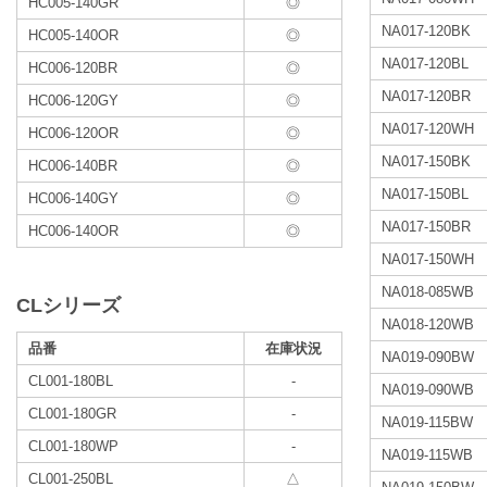
HC005-140GR
◎
NA017-120BK
HC005-140OR
◎
NA017-120BL
HC006-120BR
◎
NA017-120BR
HC006-120GY
◎
NA017-120WH
HC006-120OR
◎
NA017-150BK
HC006-140BR
◎
NA017-150BL
HC006-140GY
◎
NA017-150BR
HC006-140OR
◎
NA017-150WH
NA018-085WB
CLシリーズ
NA018-120WB
品番
在庫状況
NA019-090BW
CL001-180BL
-
NA019-090WB
CL001-180GR
-
NA019-115BW
CL001-180WP
-
NA019-115WB
CL001-250BL
△