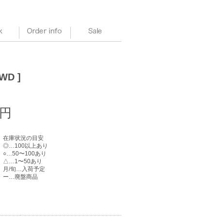
Stock
Order info
Sale
WD ]
0円
在庫状況の目安
◎…100以上あり
○…50〜100あり
△…1〜50あり
月/旬…入荷予定
ー…廃盤商品