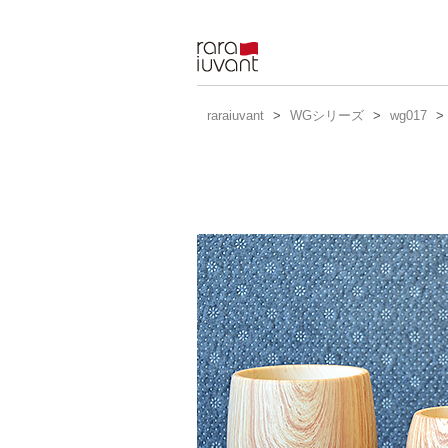
raraiuvant
raraiuvant
>
WGシリーズ
>
wg017
>