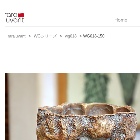
raraiuvant
raraiuvant
>
WGシリーズ
>
wg018
> WG018-150